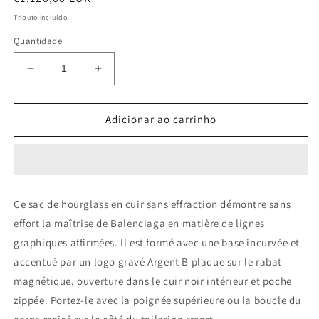
normal
Tributo incluído.
Quantidade
Diminuir
Aumentar
a
a
quantidade
quantidade
de
de
Adicionar ao carrinho
Sac
Sac
à
à
poignée
poignée
supérieure
supérieure
en
en
Ce sac de hourglass en cuir sans effraction démontre sans
cuir
cuir
effort la maîtrise de Balenciaga en matière de lignes
Hourglass
Hourglass
graphiques affirmées. Il est formé avec une base incurvée et
accentué par un logo gravé Argent B plaque sur le rabat
magnétique, ouverture dans le cuir noir intérieur et poche
zippée. Portez-le avec la poignée supérieure ou la boucle du