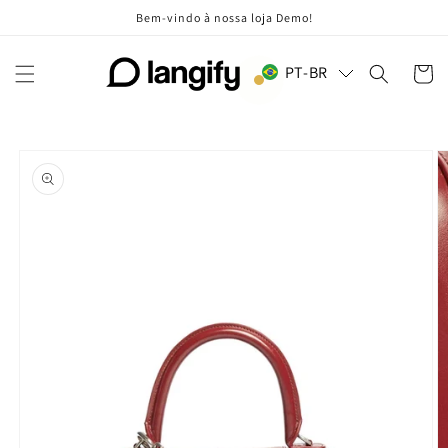
Pular
Bem-vindo à nossa loja Demo!
para o
conteúdo
PT-BR
Carrinh
Pular para
as
informações
do produto