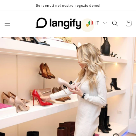
Vai
Benvenuti nel nostro negozio demo!
direttamente
ai contenuti
IT
Carrell