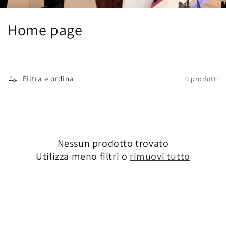
C
Home page
o
l
Filtra e ordina
0 prodotti
l
e
z
Nessun prodotto trovato
i
Utilizza meno filtri o
rimuovi tutto
o
n
e